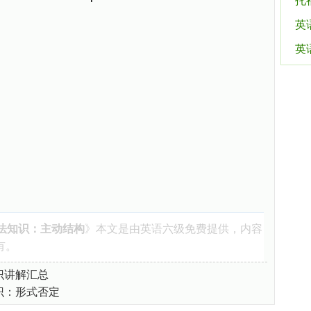
托
英
英
语法知识：主动结构
》本文是由
英语六级
免费提供，内容
有。
识讲解汇总
知识：形式否定