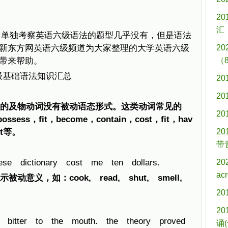
2
汇
独考察英语六级语法的题型几乎没有，但是语法
新东方网英语六级频道为大家整理的大学英语六级
2
带来帮助。
（
级基础语法知识汇总
2
2
的及物动词没有被动语态形式。这类动词常见的
2
ossess，fit，become，contain，cost，fit，hav
it等。
2
带
e dictionary cost me ten dollars.
2
ac
义，如：cook, read, shut, smell,
2
2
itter to the mouth. the theory proved
诵