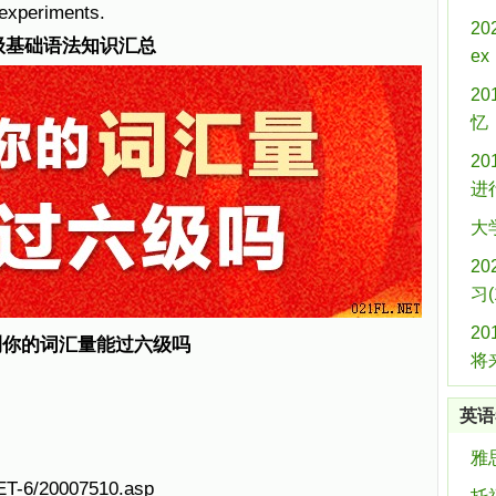
xperiments.
2
六级基础语法知识汇总
ex
2
忆：
2
进
大
2
习(
2
测你的词汇量能过六级吗
将
英语
雅
CET-6/20007510.asp