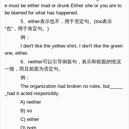
e must be either mad or drunk.Either she or you are to
be blamed for what has happened.
5、either表示也不，用于否定句。(too表示
“也”，用于肯定句。)
例：
I don't like the yellow shirt, I don't like the green
one, either.
6、neither可以引导倒装句，表示和前面的情况
一致，而且前面为否定句。
例：
The organization had broken no rules, but_____
_had it acted responsibly.
A) neither
B) so
C) either
D) both