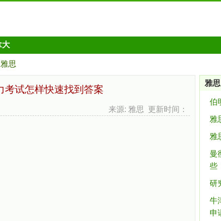
拿大
雅思
雅思
力考试怎样快速找到答案
伯
来源: 雅思 更新时间：
雅
雅
曼
些
研
牛
申