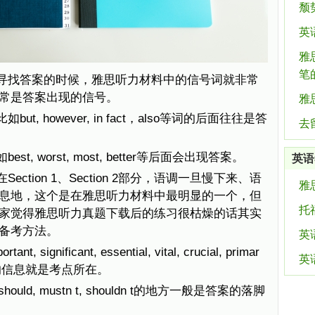
颓
英
雅
笔
寻找答案的时候，雅思听力材料中的信号词就非常
常是答案出现的信号。
雅
, however, in fact，also等词的后面往往是答
去
, worst, most, better等后面会出现答案。
英语
ction 1、Section 2部分，语调一旦慢下来、语
雅
息地，这个是在雅思听力材料中最明显的一个，但
托
家觉得雅思听力真题下载后的练习很枯燥的话其实
备考方法。
英
gnificant, essential, vital, crucial, primar
英
后面的信息就是考点所在。
ld, mustn t, shouldn t的地方一般是答案的落脚