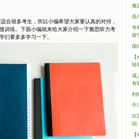
雅
高
实适合很多考生，所以小编希望大家要认真的对待，
专
慢训练。下面小编就来给大家介绍一下雅思听力考
留
学们要多多学习一下。
国
【
转
成
有
利
牛
出
绍
【